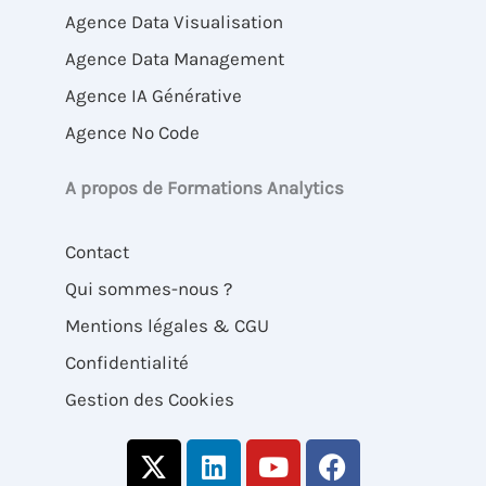
Agence Data Visualisation
Agence Data Management
Agence IA Générative
Agence No Code
A propos de Formations Analytics
Contact
Qui sommes-nous ?
Mentions légales & CGU
Confidentialité
Gestion des Cookies
X
L
Y
F
-
i
o
a