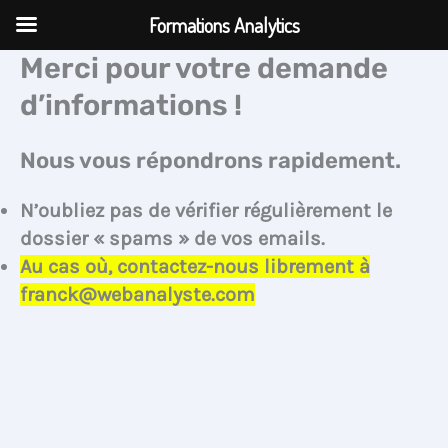
Aller
Formations Analytics
au
Merci pour votre demande
contenu
d’informations !
Nous vous répondrons rapidement.
N’oubliez pas de vérifier régulièrement le
dossier « spams » de vos emails.
Au cas où, contactez-nous librement à
franck@webanalyste.com