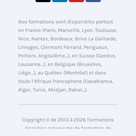
t
n
u
c
w
k
t
e
i
e
u
b
Nos formations sont disponibles partout
t
d
b
o
en France (Paris, Marseille, Lyon, Toulouse,
t
i
e
o
Nice, Nantes, Bordeaux, Brive La Gaillarde,
e
n
k
Limoges, Clermont Ferrand, Perigueux,
r
Poitiers, Angoulême…), en Suisse (Genève,
Lausanne…), en Belgique (Bruxelles,
Liège…), au Québec (Montréal) et dans
toute l’Afrique francophone (Casablanca,
Alger, Tunis, Abidjan, Dakar…).
Copyright © de 2013 à 2026 Formations
Analytics organisme de formation de