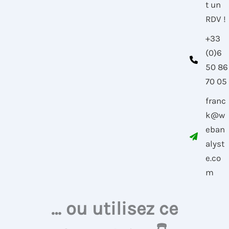
t un
RDV !
+33
(0)6
50 86
70 05
franc
k@w
eban
alyst
e.co
m
… ou utilisez ce