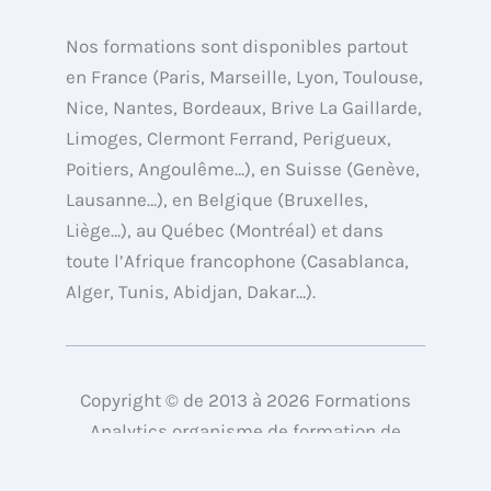
w
k
t
e
i
e
u
b
Nos formations sont disponibles partout
t
d
b
o
en France (Paris, Marseille, Lyon, Toulouse,
t
i
e
o
Nice, Nantes, Bordeaux, Brive La Gaillarde,
e
n
k
Limoges, Clermont Ferrand, Perigueux,
r
Poitiers, Angoulême…), en Suisse (Genève,
Lausanne…), en Belgique (Bruxelles,
Liège…), au Québec (Montréal) et dans
toute l’Afrique francophone (Casablanca,
Alger, Tunis, Abidjan, Dakar…).
Copyright © de 2013 à 2026 Formations
Analytics organisme de formation de
l’agence webAnalyste.com