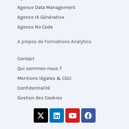
Agence Data Management
Agence IA Générative
Agence No Code
A propos de Formations Analytics
Contact
Qui sommes-nous ?
Mentions légales & CGU
Confidentialité
Gestion des Cookies
X
L
Y
F
-
i
o
a
t
n
u
c