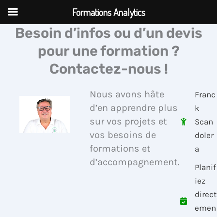
Aller
Formations Analytics
au
Besoin d’infos ou d’un devis
contenu
pour une formation ?
Contactez-nous !
Nous avons hâte
Franc
d’en apprendre plus
k
sur vos projets et
Scan
vos besoins de
doler
formations et
a
d’accompagnement.
Planif
iez
direct
emen