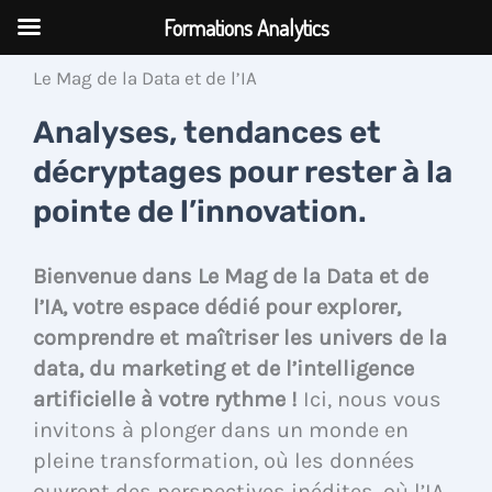
Aller
Formations Analytics
au
contenu
Le Mag de la Data et de l’IA
Analyses, tendances et
décryptages pour rester à la
pointe de l’innovation.
Bienvenue dans Le Mag de la Data et de
l’IA, votre espace dédié pour explorer,
comprendre et maîtriser les univers de la
data, du marketing et de l’intelligence
artificielle à votre rythme !
Ici, nous vous
invitons à plonger dans un monde en
pleine transformation, où les données
ouvrent des perspectives inédites, où l’IA