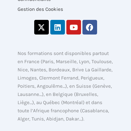
Gestion des Cookies
X
L
Y
F
-
i
o
a
t
n
u
c
w
k
t
e
i
e
u
b
Nos formations sont disponibles partout
t
d
b
o
en France (Paris, Marseille, Lyon, Toulouse,
t
i
e
o
Nice, Nantes, Bordeaux, Brive La Gaillarde,
e
n
k
Limoges, Clermont Ferrand, Perigueux,
r
Poitiers, Angoulême…), en Suisse (Genève,
Lausanne…), en Belgique (Bruxelles,
Liège…), au Québec (Montréal) et dans
toute l’Afrique francophone (Casablanca,
Alger, Tunis, Abidjan, Dakar…).