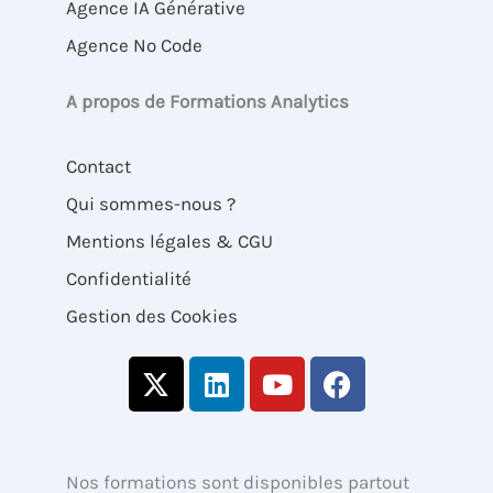
Agence IA Générative
Agence No Code
A propos de Formations Analytics
Contact
Qui sommes-nous ?
Mentions légales & CGU
Confidentialité
Gestion des Cookies
X
L
Y
F
-
i
o
a
t
n
u
c
w
k
t
e
i
e
u
b
Nos formations sont disponibles partout