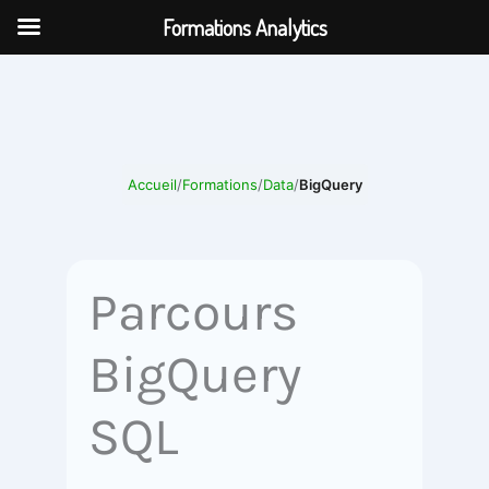
Aller
Formations Analytics
au
contenu
Accueil
/
Formations
/
Data
/
BigQuery
Parcours
BigQuery
SQL