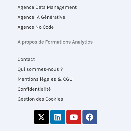
Agence Data Management
Agence IA Générative
Agence No Code
A propos de Formations Analytics
Contact
Qui sommes-nous ?
Mentions légales & CGU
Confidentialité
Gestion des Cookies
X
L
Y
F
-
i
o
a
t
n
u
c