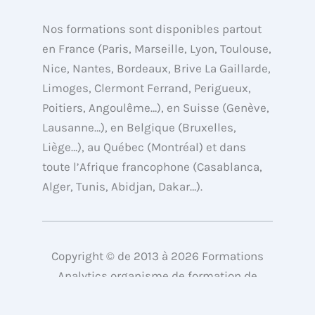
w
k
t
e
i
e
u
b
Nos formations sont disponibles partout
t
d
b
o
en France (Paris, Marseille, Lyon, Toulouse,
t
i
e
o
Nice, Nantes, Bordeaux, Brive La Gaillarde,
e
n
k
Limoges, Clermont Ferrand, Perigueux,
r
Poitiers, Angoulême…), en Suisse (Genève,
Lausanne…), en Belgique (Bruxelles,
Liège…), au Québec (Montréal) et dans
toute l’Afrique francophone (Casablanca,
Alger, Tunis, Abidjan, Dakar…).
Copyright © de 2013 à 2026 Formations
Analytics organisme de formation de
l’agence webAnalyste.com