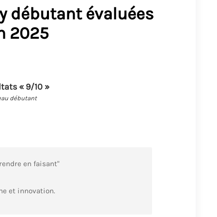
y débutant évaluées
n 2025
ltats « 9/10 »
eau débutant
prendre en faisant"
he et innovation.