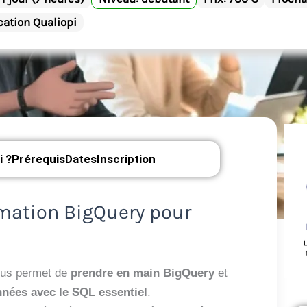
ication Qualiopi
i ?
Prérequis
Dates
Inscription
rmation BigQuery pour
ous permet de
prendre en main BigQuery
et
nnées avec le SQL essentiel
.