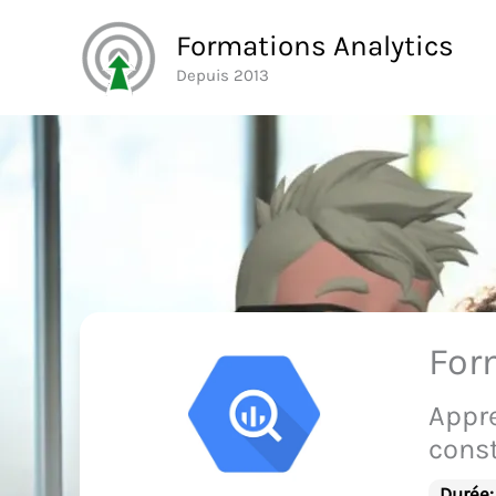
Aller
Formations Analytics
au
Depuis 2013
contenu
For
Appre
const
Durée: 