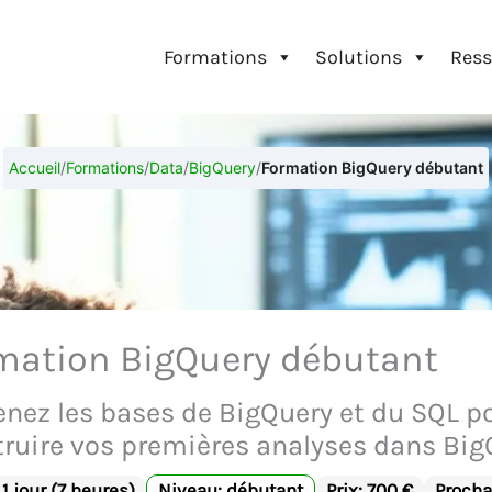
Formations
Solutions
Ress
Accueil
/
Formations
/
Data
/
BigQuery
/
Formation BigQuery débutant
mation BigQuery débutant
nez les bases de BigQuery et du SQL po
ruire vos premières analyses dans BigQ
1 jour (7 heures)
Niveau: débutant
Prix: 700 €
Procha