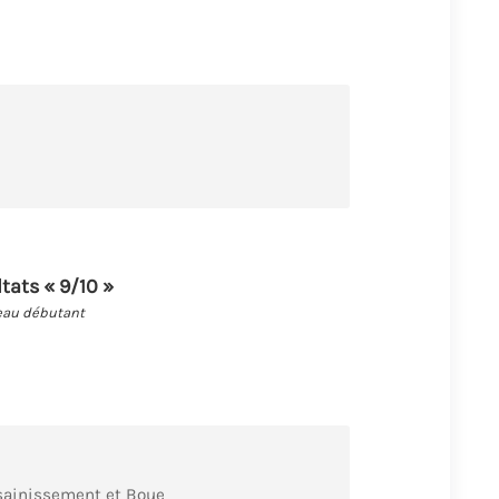
ltats « 9/10 »
eau débutant
ssainissement et Boue