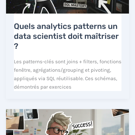
Quels analytics patterns un
data scientist doit maîtriser
?
Les patterns-clés sont joins + filters, fonctions
fenêtre, agrégations/grouping et pivoting,
appliqués via SQL réutilisable. Ces schémas,
démontrés par exercices