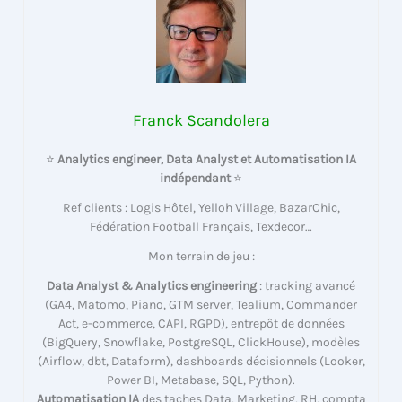
Franck Scandolera
⭐
Analytics engineer, Data Analyst et Automatisation IA
indépendant
⭐
Ref clients : Logis Hôtel, Yelloh Village, BazarChic,
Fédération Football Français, Texdecor…
Mon terrain de jeu :
Data Analyst & Analytics engineering
: tracking avancé
(GA4, Matomo, Piano, GTM server, Tealium, Commander
Act, e-commerce, CAPI, RGPD), entrepôt de données
(BigQuery, Snowflake, PostgreSQL, ClickHouse), modèles
(Airflow, dbt, Dataform), dashboards décisionnels (Looker,
Power BI, Metabase, SQL, Python).
Automatisation IA
des taches Data, Marketing, RH, compta