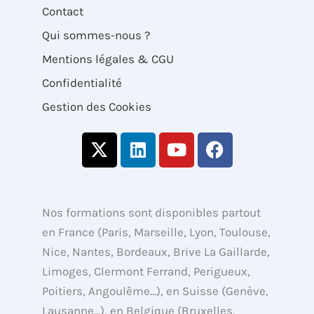
Contact
Qui sommes-nous ?
Mentions légales & CGU
Confidentialité
Gestion des Cookies
X
L
Y
F
-
i
o
a
t
n
u
c
w
k
t
e
i
e
u
b
Nos formations sont disponibles partout
t
d
b
o
en France (Paris, Marseille, Lyon, Toulouse,
t
i
e
o
Nice, Nantes, Bordeaux, Brive La Gaillarde,
e
n
k
Limoges, Clermont Ferrand, Perigueux,
r
Poitiers, Angoulême…), en Suisse (Genève,
Lausanne…), en Belgique (Bruxelles,