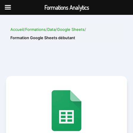
Aller
Formations Analytics
au
contenu
Accueil
/
Formations
/
Data
/
Google Sheets
/
Formation Google Sheets débutant