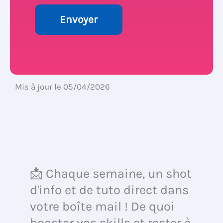
Mis à jour le 05/04/2026
📩 Chaque semaine, un shot
d'info et de tuto direct dans
votre boîte mail ! De quoi
booster vos skills et rester à