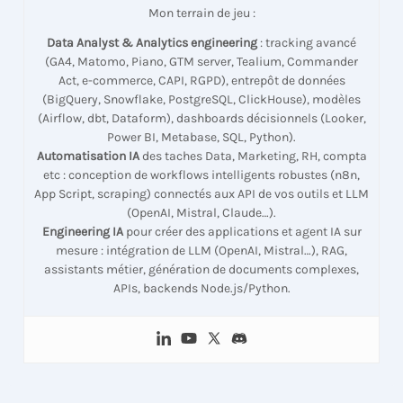
Mon terrain de jeu :
Data Analyst & Analytics engineering
: tracking avancé
(GA4, Matomo, Piano, GTM server, Tealium, Commander
Act, e-commerce, CAPI, RGPD), entrepôt de données
(BigQuery, Snowflake, PostgreSQL, ClickHouse), modèles
(Airflow, dbt, Dataform), dashboards décisionnels (Looker,
Power BI, Metabase, SQL, Python).
Automatisation IA
des taches Data, Marketing, RH, compta
etc : conception de workflows intelligents robustes (n8n,
App Script, scraping) connectés aux API de vos outils et LLM
(OpenAI, Mistral, Claude…).
Engineering IA
pour créer des applications et agent IA sur
mesure : intégration de LLM (OpenAI, Mistral…), RAG,
assistants métier, génération de documents complexes,
APIs, backends Node.js/Python.