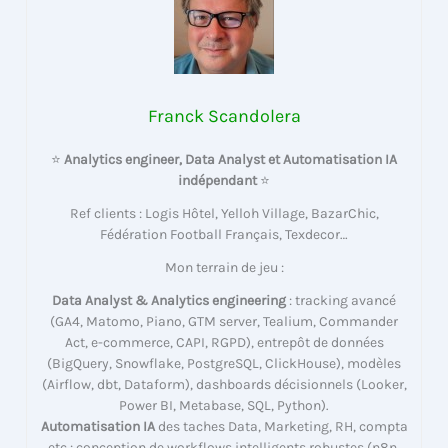
Franck Scandolera
⭐
Analytics engineer, Data Analyst et Automatisation IA
indépendant
⭐
Ref clients : Logis Hôtel, Yelloh Village, BazarChic,
Fédération Football Français, Texdecor…
Mon terrain de jeu :
Data Analyst & Analytics engineering
: tracking avancé
(GA4, Matomo, Piano, GTM server, Tealium, Commander
Act, e-commerce, CAPI, RGPD), entrepôt de données
(BigQuery, Snowflake, PostgreSQL, ClickHouse), modèles
(Airflow, dbt, Dataform), dashboards décisionnels (Looker,
Power BI, Metabase, SQL, Python).
Automatisation IA
des taches Data, Marketing, RH, compta
etc : conception de workflows intelligents robustes (n8n,