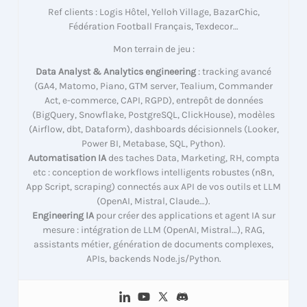
Ref clients : Logis Hôtel, Yelloh Village, BazarChic,
Fédération Football Français, Texdecor…
Mon terrain de jeu :
Data Analyst & Analytics engineering
: tracking avancé
(GA4, Matomo, Piano, GTM server, Tealium, Commander
Act, e-commerce, CAPI, RGPD), entrepôt de données
(BigQuery, Snowflake, PostgreSQL, ClickHouse), modèles
(Airflow, dbt, Dataform), dashboards décisionnels (Looker,
Power BI, Metabase, SQL, Python).
Automatisation IA
des taches Data, Marketing, RH, compta
etc : conception de workflows intelligents robustes (n8n,
App Script, scraping) connectés aux API de vos outils et LLM
(OpenAI, Mistral, Claude…).
Engineering IA
pour créer des applications et agent IA sur
mesure : intégration de LLM (OpenAI, Mistral…), RAG,
assistants métier, génération de documents complexes,
APIs, backends Node.js/Python.