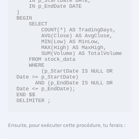
    IN p_StartDate DATE,

    IN p_EndDate DATE

)

BEGIN

    SELECT

        COUNT(*) AS TradingDays,

        AVG(Close) AS AvgClose,

        MIN(Low) AS MinLow,

        MAX(High) AS MaxHigh,

        SUM(Volume) AS TotalVolume

    FROM stock_data

    WHERE 

        (p_StartDate IS NULL OR 
Date >= p_StartDate)

      AND (p_EndDate IS NULL OR 
Date <= p_EndDate);

END $$

DELIMITER ;
Ensuite, pour exécuter cette procédure, tu ferais :