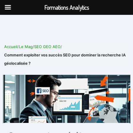
Aller
Formations Analytics
au
contenu
Accueil
/
Le Mag
/
SEO GEO AEO
/
Comment exploiter vos succès SEO pour dominer la recherche IA
géolocalisée ?