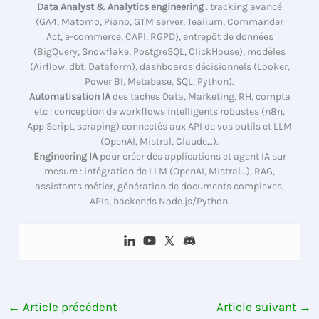
Data Analyst & Analytics engineering
: tracking avancé
(GA4, Matomo, Piano, GTM server, Tealium, Commander
Act, e-commerce, CAPI, RGPD), entrepôt de données
(BigQuery, Snowflake, PostgreSQL, ClickHouse), modèles
(Airflow, dbt, Dataform), dashboards décisionnels (Looker,
Power BI, Metabase, SQL, Python).
Automatisation IA
des taches Data, Marketing, RH, compta
etc : conception de workflows intelligents robustes (n8n,
App Script, scraping) connectés aux API de vos outils et LLM
(OpenAI, Mistral, Claude…).
Engineering IA
pour créer des applications et agent IA sur
mesure : intégration de LLM (OpenAI, Mistral…), RAG,
assistants métier, génération de documents complexes,
APIs, backends Node.js/Python.
←
Article précédent
Article suivant
→