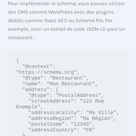
Pour implémenter le schema, vous pouvez utiliser
des CMS comme WordPress avec des plugins
dédiés comme Yoast SEO ou Schema Pro. Par
exemple, voici un extrait de code JSON-LD pour un
restaurant :
{

  "@context": 
"https://schema.org",

  "@type": "Restaurant",

  "name": "Mon Restaurant",

  "address": {

    "@type": "PostalAddress",

    "streetAddress": "123 Rue 
Exemple",

    "addressLocality": "Ma Ville",

    "addressRegion": "Ma Région",

    "postalCode": "12345",

    "addressCountry": "FR"

  },
