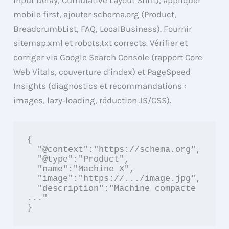
mobile first, ajouter schema.org (Product,
BreadcrumbList, FAQ, LocalBusiness). Fournir
sitemap.xml et robots.txt corrects. Vérifier et
corriger via Google Search Console (rapport Core
Web Vitals, couverture d’index) et PageSpeed
Insights (diagnostics et recommandations :
images, lazy‑loading, réduction JS/CSS).
{

  "@context":"https://schema.org",

  "@type":"Product",

  "name":"Machine X",

  "image":"https://.../image.jpg",

  "description":"Machine compacte 
..."

}