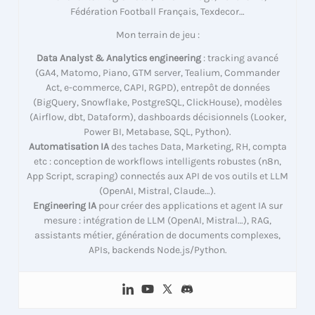
Fédération Football Français, Texdecor…
Mon terrain de jeu :
Data Analyst & Analytics engineering
: tracking avancé
(GA4, Matomo, Piano, GTM server, Tealium, Commander
Act, e-commerce, CAPI, RGPD), entrepôt de données
(BigQuery, Snowflake, PostgreSQL, ClickHouse), modèles
(Airflow, dbt, Dataform), dashboards décisionnels (Looker,
Power BI, Metabase, SQL, Python).
Automatisation IA
des taches Data, Marketing, RH, compta
etc : conception de workflows intelligents robustes (n8n,
App Script, scraping) connectés aux API de vos outils et LLM
(OpenAI, Mistral, Claude…).
Engineering IA
pour créer des applications et agent IA sur
mesure : intégration de LLM (OpenAI, Mistral…), RAG,
assistants métier, génération de documents complexes,
APIs, backends Node.js/Python.