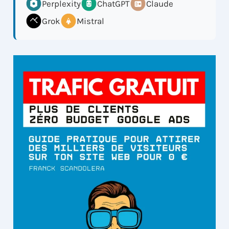
Perplexity
ChatGPT
Claude
Grok
Mistral