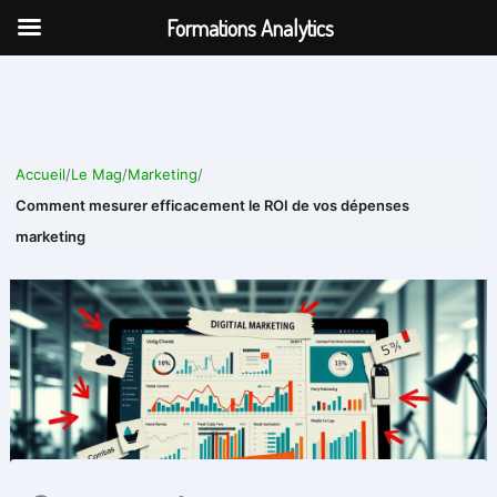
Aller
Formations Analytics
au
contenu
Accueil
/
Le Mag
/
Marketing
/
Comment mesurer efficacement le ROI de vos dépenses
marketing