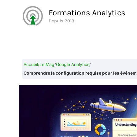
Aller
Formations Analytics
au
Depuis 2013
contenu
Accueil
/
Le Mag
/
Google Analytics
/
Comprendre la configuration requise pour les événem