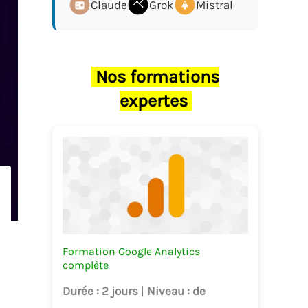
Claude
Grok
Mistral
Nos formations
expertes
Formation Google Analytics
complète
Durée
: 2 jours
|
Niveau
: de