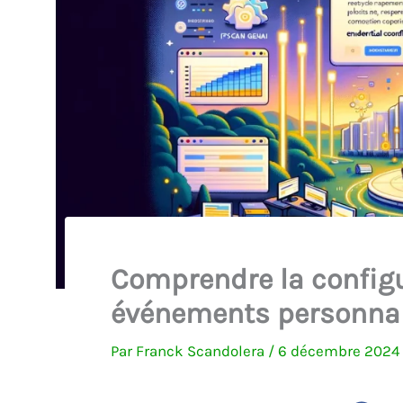
Comprendre la configu
événements personnal
Par
Franck Scandolera
/
6 décembre 202