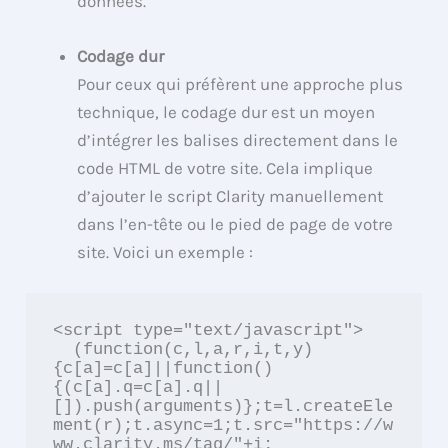
données.
Codage dur
Pour ceux qui préfèrent une approche plus
technique, le codage dur est un moyen
d’intégrer les balises directement dans le
code HTML de votre site. Cela implique
d’ajouter le script Clarity manuellement
dans l’en-tête ou le pied de page de votre
site. Voici un exemple :
<script type="text/javascript">

  (function(c,l,a,r,i,t,y)
{c[a]=c[a]||function()
{(c[a].q=c[a].q||
[]).push(arguments)};t=l.createEle
ment(r);t.async=1;t.src="https://w
ww.clarity.ms/tag/"+i; 
