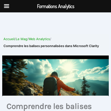
Aller
Formations Analytics
au
contenu
Accueil
/
Le Mag
/
Web Analytics
/
Comprendre les balises personnalisées dans Microsoft Clarity
Comprendre les balises