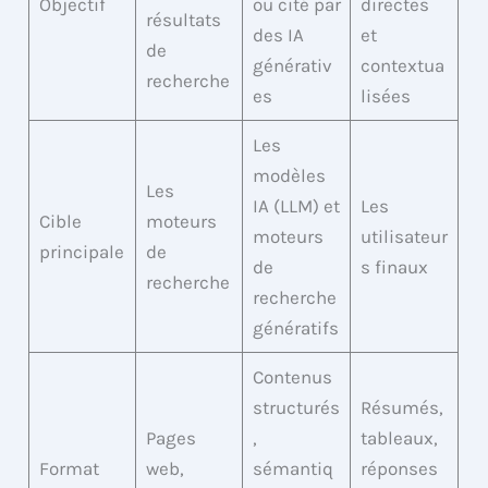
Objectif
ou cité par
directes
résultats
des IA
et
de
générativ
contextua
recherche
es
lisées
Les
modèles
Les
IA (LLM) et
Les
Cible
moteurs
moteurs
utilisateur
principale
de
de
s finaux
recherche
recherche
génératifs
Contenus
structurés
Résumés,
Pages
,
tableaux,
Format
web,
sémantiq
réponses