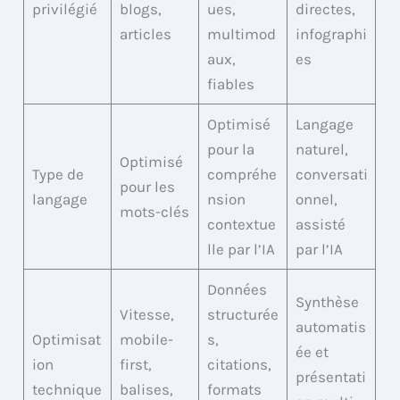
privilégié
blogs,
ues,
directes,
articles
multimod
infographi
aux,
es
fiables
Optimisé
Langage
pour la
naturel,
Optimisé
Type de
compréhe
conversati
pour les
langage
nsion
onnel,
mots-clés
contextue
assisté
lle par l’IA
par l’IA
Données
Synthèse
Vitesse,
structurée
automatis
Optimisat
mobile-
s,
ée et
ion
first,
citations,
présentati
technique
balises,
formats