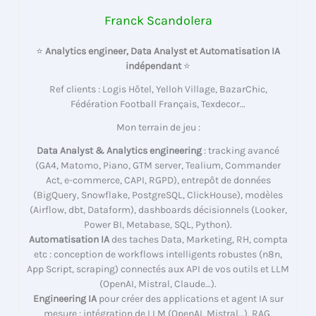
Franck Scandolera
⭐
Analytics engineer, Data Analyst et Automatisation IA
indépendant
⭐
Ref clients : Logis Hôtel, Yelloh Village, BazarChic,
Fédération Football Français, Texdecor…
Mon terrain de jeu :
Data Analyst & Analytics engineering
: tracking avancé
(GA4, Matomo, Piano, GTM server, Tealium, Commander
Act, e-commerce, CAPI, RGPD), entrepôt de données
(BigQuery, Snowflake, PostgreSQL, ClickHouse), modèles
(Airflow, dbt, Dataform), dashboards décisionnels (Looker,
Power BI, Metabase, SQL, Python).
Automatisation IA
des taches Data, Marketing, RH, compta
etc : conception de workflows intelligents robustes (n8n,
App Script, scraping) connectés aux API de vos outils et LLM
(OpenAI, Mistral, Claude…).
Engineering IA
pour créer des applications et agent IA sur
mesure : intégration de LLM (OpenAI, Mistral…), RAG,