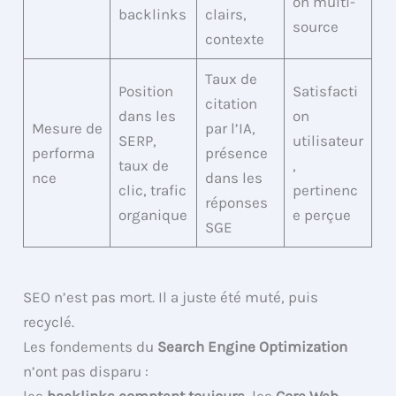
on multi-
backlinks
clairs,
source
contexte
Taux de
Position
Satisfacti
citation
dans les
on
Mesure de
par l’IA,
SERP,
utilisateur
performa
présence
taux de
,
nce
dans les
clic, trafic
pertinenc
réponses
organique
e perçue
SGE
SEO n’est pas mort. Il a juste été muté, puis
recyclé.
Les fondements du
Search Engine Optimization
n’ont pas disparu :