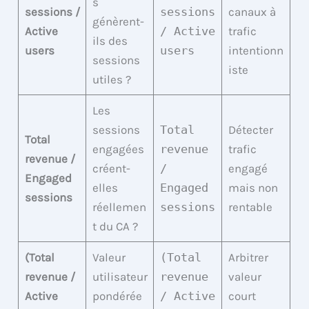
s
sessions /
sessions
canaux à
génèrent-
Active
/ Active
trafic
ils des
users
users
intentionn
sessions
iste
utiles ?
Les
sessions
Total
Détecter
Total
engagées
revenue
trafic
revenue /
créent-
/
engagé
Engaged
elles
Engaged
mais non
sessions
réellemen
sessions
rentable
t du CA ?
(Total
Valeur
(Total
Arbitrer
revenue /
utilisateur
revenue
valeur
Active
pondérée
/ Active
court