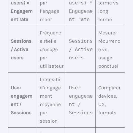
users) ×
par
users) *
terme vs
Engagem
l’engage
Engageme
long
ent rate
ment
nt rate
terme
Fréquenc
Mesurer
Sessions
e réelle
Sessions
récurrenc
/ Active
d’usage
/ Active
e vs
users
par
users
usage
utilisateur
ponctuel
Intensité
User
d’engage
User
Comparer
engagem
ment
engageme
devices,
ent /
moyenne
nt /
UX,
Sessions
par
Sessions
formats
session