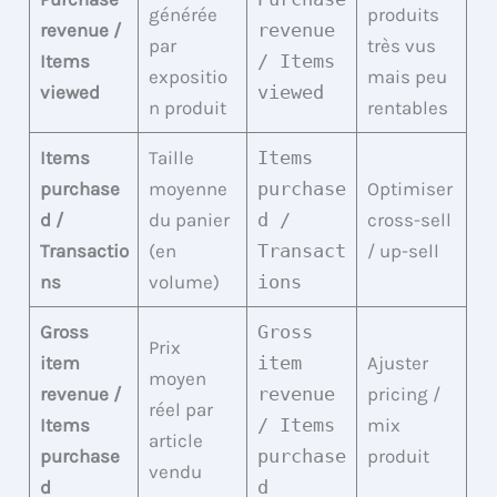
générée
produits
revenue /
revenue
par
très vus
Items
/ Items
expositio
mais peu
viewed
viewed
n produit
rentables
Items
Taille
Items
purchase
moyenne
purchase
Optimiser
d /
du panier
d /
cross-sell
Transactio
(en
Transact
/ up-sell
ns
volume)
ions
Gross
Gross
Prix
item
item
Ajuster
moyen
revenue /
revenue
pricing /
réel par
Items
/ Items
mix
article
purchase
purchase
produit
vendu
d
d