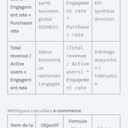
santé
Engageme
KPI
Engagem
business
nt rate
synthèse
ent rate ×
global
*
direction
Purchaser
(COMEX)
Purchase
rate
r rate
Total
(Total
Valeur
Arbitrage
revenue /
revenue
économiq
acquisitio
Active
/ Active
ue
n /
users ×
users) *
réellemen
fidélisatio
Engagem
Engageme
t engagée
n
ent rate
nt rate
Métriques calculées
e-commerce
Formule
Nom de la
Objectif