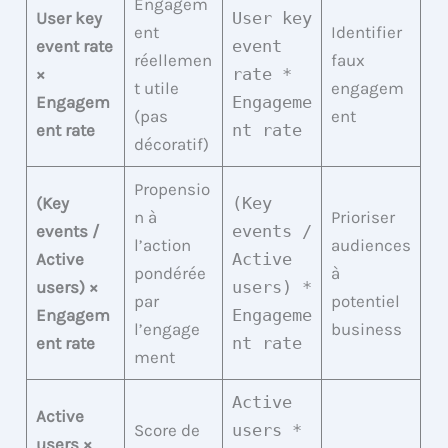
Engagem
User key
User key
ent
Identifier
event rate
event
réellemen
faux
×
rate *
t utile
engagem
Engagem
Engageme
(pas
ent
ent rate
nt rate
décoratif)
Propensio
(Key
(Key
n à
Prioriser
events /
events /
l’action
audiences
Active
Active
pondérée
à
users) ×
users) *
par
potentiel
Engagem
Engageme
l’engage
business
ent rate
nt rate
ment
Active
Active
Score de
users *
users ×