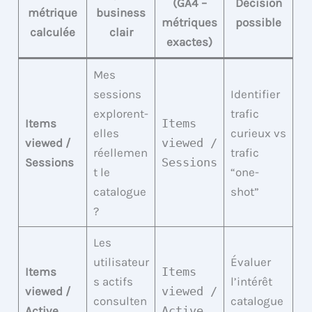
(GA4 –
Décision
métrique
business
métriques
possible
calculée
clair
exactes)
Mes
sessions
Identifier
explorent-
trafic
Items
Items
elles
curieux vs
viewed /
viewed /
réellemen
trafic
Sessions
Sessions
t le
“one-
catalogue
shot”
?
Les
utilisateur
Évaluer
Items
Items
s actifs
l’intérêt
viewed /
viewed /
consulten
catalogue
Active
Active