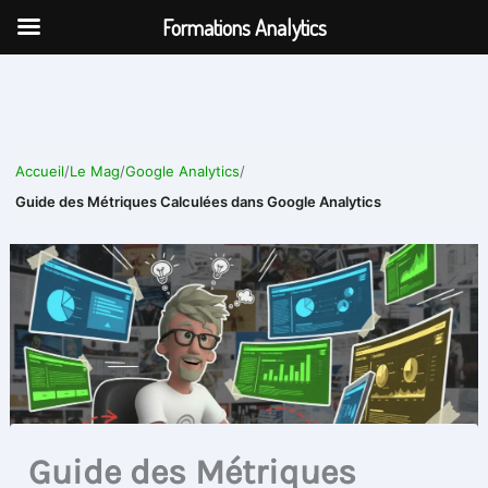
Aller
Formations Analytics
au
contenu
Accueil
/
Le Mag
/
Google Analytics
/
Guide des Métriques Calculées dans Google Analytics
Guide des Métriques