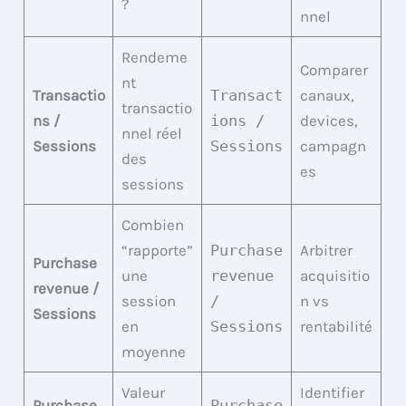
?
nnel
Rendeme
Comparer
nt
Transactio
Transact
canaux,
transactio
ns /
ions /
devices,
nnel réel
Sessions
Sessions
campagn
des
es
sessions
Combien
“rapporte”
Purchase
Arbitrer
Purchase
une
revenue
acquisitio
revenue /
session
/
n vs
Sessions
en
Sessions
rentabilité
moyenne
Valeur
Identifier
Purchase
Purchase