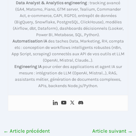
Data Analyst & Analytics engineering
: tracking avancé
(GA4, Matomo, Piano, GTM server, Tealium, Commander
Act, e-commerce, CAPI, RGPD), entrepôt de données
(BigQuery, Snowflake, PostgreSQL, ClickHouse), modèles
(Airflow, dbt, Dataform), dashboards décisionnels (Looker,
Power BI, Metabase, SQL, Python).
Automatisation IA
des taches Data, Marketing, RH, compta
etc : conception de workflows intelligents robustes (n8n,
App Script, scraping) connectés aux API de vos outils et LLM
(OpenAI, Mistral, Claude…).
Engineering IA
pour créer des applications et agent IA sur
mesure : intégration de LLM (OpenAI, Mistral…), RAG,
assistants métier, génération de documents complexes,
APIs, backends Node.js/Python.
←
Article précédent
Article suivant
→