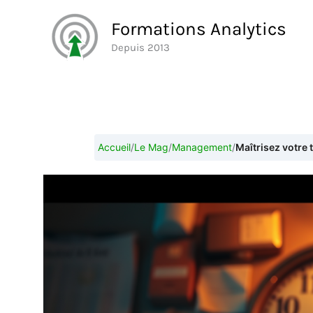
Aller
Formations Analytics
au
Depuis 2013
contenu
Accueil
/
Le Mag
/
Management
/
Maîtrisez votre 