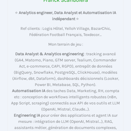
Franck Scandolera
⭐
Analytics engineer, Data Analyst et Automatisation IA
indépendant
⭐
Ref clients : Logis Hôtel, Yelloh Village, BazarChic,
Fédération Football Français, Texdecor…
Mon terrain de jeu :
Data Analyst & Analytics engineering
: tracking avancé
(GA4, Matomo, Piano, GTM server, Tealium, Commander
Act, e-commerce, CAPI, RGPD), entrepôt de données
(BigQuery, Snowflake, PostgreSQL, ClickHouse), modèles
(Airflow, dbt, Dataform), dashboards décisionnels (Looker,
Power BI, Metabase, SQL, Python).
Automatisation IA
des taches Data, Marketing, RH, compta
etc : conception de workflows intelligents robustes (n8n,
App Script, scraping) connectés aux API de vos outils et LLM
(OpenAI, Mistral, Claude…).
Engineering IA
pour créer des applications et agent IA sur
mesure : intégration de LLM (OpenAI, Mistral…), RAG,
assistants métier, génération de documents complexes,