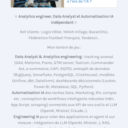
à l’ère de l’IA ?
⭐
Analytics engineer, Data Analyst et Automatisation IA
indépendant
⭐
Ref clients : Logis Hôtel, Yelloh Village, BazarChic,
Fédération Football Français, Texdecor…
Mon terrain de jeu :
Data Analyst & Analytics engineering
: tracking avancé
(GA4, Matomo, Piano, GTM server, Tealium, Commander
Act, e-commerce, CAPI, RGPD), entrepôt de données
(BigQuery, Snowflake, PostgreSQL, ClickHouse), modèles
(Airflow, dbt, Dataform), dashboards décisionnels (Looker,
Power BI, Metabase, SQL, Python).
Automatisation IA
des taches Data, Marketing, RH, compta
etc : conception de workflows intelligents robustes (n8n,
App Script, scraping) connectés aux API de vos outils et LLM
(OpenAI, Mistral, Claude…).
Engineering IA
pour créer des applications et agent IA sur
mesure : intégration de LLM (OpenAI, Mistral…), RAG,