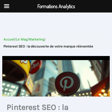
Aller
Formations Analytics
au
contenu
Accueil
/
Le Mag
/
Marketing
/
Pinterest SEO : la découverte de votre marque réinventée
Pinterest SEO : la