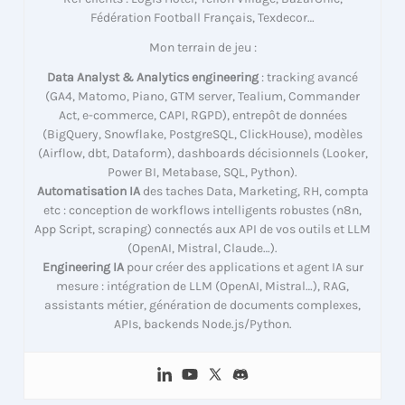
Fédération Football Français, Texdecor…
Mon terrain de jeu :
Data Analyst & Analytics engineering
: tracking avancé
(GA4, Matomo, Piano, GTM server, Tealium, Commander
Act, e-commerce, CAPI, RGPD), entrepôt de données
(BigQuery, Snowflake, PostgreSQL, ClickHouse), modèles
(Airflow, dbt, Dataform), dashboards décisionnels (Looker,
Power BI, Metabase, SQL, Python).
Automatisation IA
des taches Data, Marketing, RH, compta
etc : conception de workflows intelligents robustes (n8n,
App Script, scraping) connectés aux API de vos outils et LLM
(OpenAI, Mistral, Claude…).
Engineering IA
pour créer des applications et agent IA sur
mesure : intégration de LLM (OpenAI, Mistral…), RAG,
assistants métier, génération de documents complexes,
APIs, backends Node.js/Python.