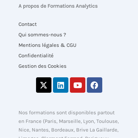
A propos de Formations Analytics
Contact
Qui sommes-nous ?
Mentions légales & CGU
Confidentialité
Gestion des Cookies
X
L
Y
F
-
i
o
a
t
n
u
c
w
k
t
e
i
e
u
b
Nos formations sont disponibles partout
t
d
b
o
en France (Paris, Marseille, Lyon, Toulouse,
t
i
e
o
Nice, Nantes, Bordeaux, Brive La Gaillarde,
e
n
k