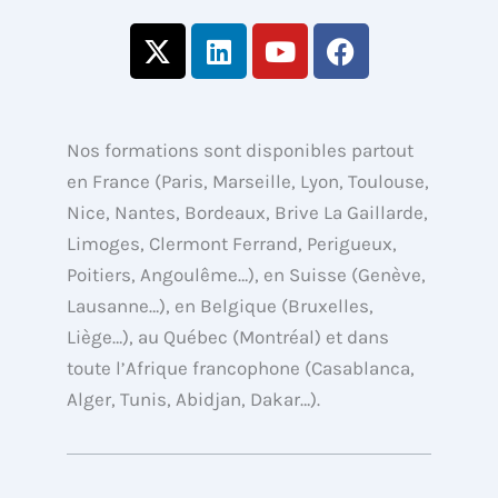
X
L
Y
F
-
i
o
a
t
n
u
c
w
k
t
e
i
e
u
b
Nos formations sont disponibles partout
t
d
b
o
en France (Paris, Marseille, Lyon, Toulouse,
t
i
e
o
Nice, Nantes, Bordeaux, Brive La Gaillarde,
e
n
k
Limoges, Clermont Ferrand, Perigueux,
r
Poitiers, Angoulême…), en Suisse (Genève,
Lausanne…), en Belgique (Bruxelles,
Liège…), au Québec (Montréal) et dans
toute l’Afrique francophone (Casablanca,
Alger, Tunis, Abidjan, Dakar…).