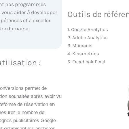
t nos programmes
Outils de référe
 vous aider à développer
pétences et à exceller
tre domaine.
1. Google Analytics
2. Adobe Analytics
3. Mixpanel
4. Kissmetrics
ilisation :
5. Facebook Pixel
 conversions permet de
tion souhaitée après avoir vu
teforme de réservation en
 mesurer le nombre de
gnes publicitaires Google
et optimisant les enchères