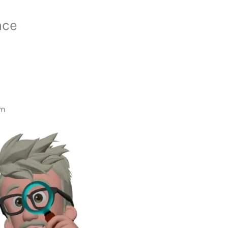
nce
rm