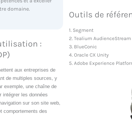
pétences et à exceller
tre domaine.
Outils de référe
1. Segment
2. Tealium AudienceStream
ilisation :
3. BlueConic
DP)
4. Oracle CX Unity
5. Adobe Experience Platfo
ettent aux entreprises de
ant de multiples sources, y
Par exemple, une chaîne de
 intégrer les données
avigation sur son site web,
 et comportements des