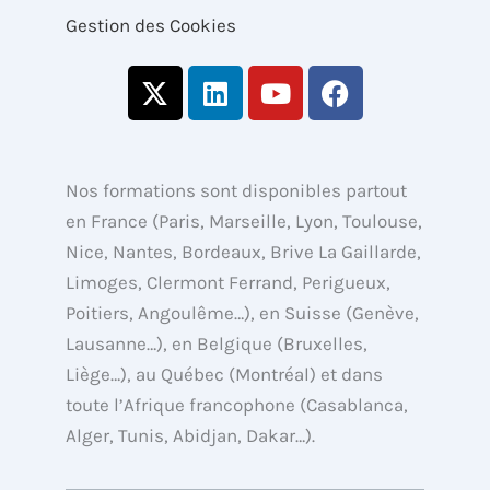
Gestion des Cookies
X
L
Y
F
-
i
o
a
t
n
u
c
w
k
t
e
i
e
u
b
Nos formations sont disponibles partout
t
d
b
o
en France (Paris, Marseille, Lyon, Toulouse,
t
i
e
o
Nice, Nantes, Bordeaux, Brive La Gaillarde,
e
n
k
Limoges, Clermont Ferrand, Perigueux,
r
Poitiers, Angoulême…), en Suisse (Genève,
Lausanne…), en Belgique (Bruxelles,
Liège…), au Québec (Montréal) et dans
toute l’Afrique francophone (Casablanca,
Alger, Tunis, Abidjan, Dakar…).