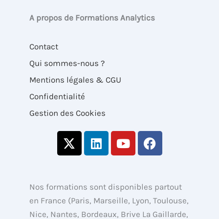
A propos de Formations Analytics
Contact
Qui sommes-nous ?
Mentions légales & CGU
Confidentialité
Gestion des Cookies
X
L
Y
F
-
i
o
a
t
n
u
c
w
k
t
e
i
e
u
b
Nos formations sont disponibles partout
t
d
b
o
en France (Paris, Marseille, Lyon, Toulouse,
t
i
e
o
Nice, Nantes, Bordeaux, Brive La Gaillarde,