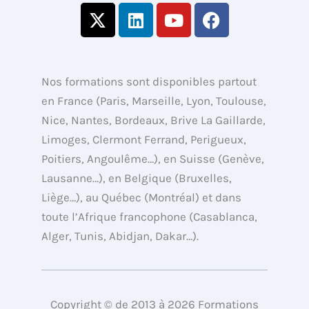
X
L
Y
F
-
i
o
a
t
n
u
c
w
k
t
e
i
e
u
b
Nos formations sont disponibles partout
t
d
b
o
en France (Paris, Marseille, Lyon, Toulouse,
t
i
e
o
Nice, Nantes, Bordeaux, Brive La Gaillarde,
e
n
k
Limoges, Clermont Ferrand, Perigueux,
r
Poitiers, Angoulême…), en Suisse (Genève,
Lausanne…), en Belgique (Bruxelles,
Liège…), au Québec (Montréal) et dans
toute l’Afrique francophone (Casablanca,
Alger, Tunis, Abidjan, Dakar…).
Copyright © de 2013 à 2026 Formations