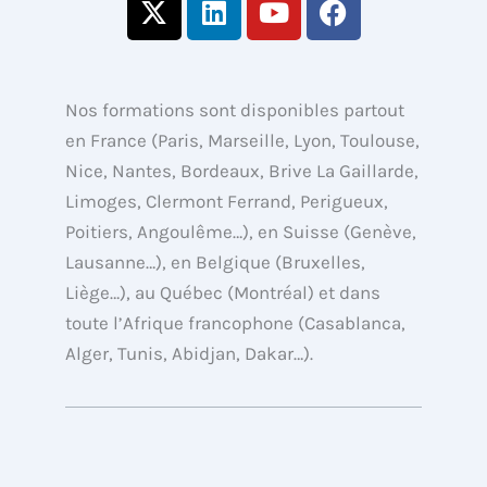
-
i
o
a
t
n
u
c
w
k
t
e
i
e
u
b
Nos formations sont disponibles partout
t
d
b
o
en France (Paris, Marseille, Lyon, Toulouse,
t
i
e
o
Nice, Nantes, Bordeaux, Brive La Gaillarde,
e
n
k
Limoges, Clermont Ferrand, Perigueux,
r
Poitiers, Angoulême…), en Suisse (Genève,
Lausanne…), en Belgique (Bruxelles,
Liège…), au Québec (Montréal) et dans
toute l’Afrique francophone (Casablanca,
Alger, Tunis, Abidjan, Dakar…).
Copyright © de 2013 à 2026 Formations