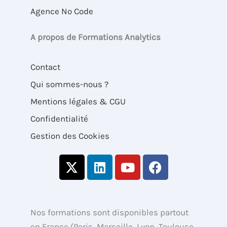
Agence No Code
A propos de Formations Analytics
Contact
Qui sommes-nous ?
Mentions légales & CGU
Confidentialité
Gestion des Cookies
X
L
Y
F
-
i
o
a
t
n
u
c
w
k
t
e
i
e
u
b
Nos formations sont disponibles partout
t
d
b
o
en France (Paris, Marseille, Lyon, Toulouse,