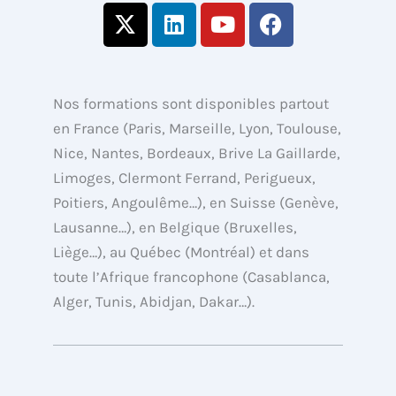
X
L
Y
F
-
i
o
a
t
n
u
c
w
k
t
e
i
e
u
b
Nos formations sont disponibles partout
t
d
b
o
en France (Paris, Marseille, Lyon, Toulouse,
t
i
e
o
Nice, Nantes, Bordeaux, Brive La Gaillarde,
e
n
k
Limoges, Clermont Ferrand, Perigueux,
r
Poitiers, Angoulême…), en Suisse (Genève,
Lausanne…), en Belgique (Bruxelles,
Liège…), au Québec (Montréal) et dans
toute l’Afrique francophone (Casablanca,
Alger, Tunis, Abidjan, Dakar…).
Copyright © de 2013 à 2026 Formations