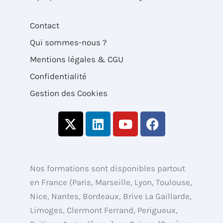
Contact
Qui sommes-nous ?
Mentions légales & CGU
Confidentialité
Gestion des Cookies
X
L
Y
F
-
i
o
a
t
n
u
c
w
k
t
e
i
e
u
b
Nos formations sont disponibles partout
t
d
b
o
en France (Paris, Marseille, Lyon, Toulouse,
t
i
e
o
Nice, Nantes, Bordeaux, Brive La Gaillarde,
e
n
k
Limoges, Clermont Ferrand, Perigueux,
r