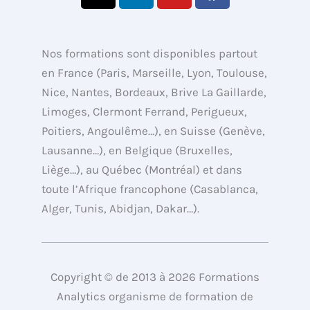
t
n
u
c
w
k
t
e
i
e
u
b
Nos formations sont disponibles partout
t
d
b
o
en France (Paris, Marseille, Lyon, Toulouse,
t
i
e
o
Nice, Nantes, Bordeaux, Brive La Gaillarde,
e
n
k
Limoges, Clermont Ferrand, Perigueux,
r
Poitiers, Angoulême…), en Suisse (Genève,
Lausanne…), en Belgique (Bruxelles,
Liège…), au Québec (Montréal) et dans
toute l’Afrique francophone (Casablanca,
Alger, Tunis, Abidjan, Dakar…).
Copyright © de 2013 à 2026 Formations
Analytics organisme de formation de