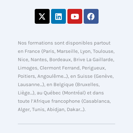
X
L
Y
F
-
i
o
a
t
n
u
c
w
k
t
e
i
e
u
b
Nos formations sont disponibles partout
t
d
b
o
en France (Paris, Marseille, Lyon, Toulouse,
t
i
e
o
Nice, Nantes, Bordeaux, Brive La Gaillarde,
e
n
k
Limoges, Clermont Ferrand, Perigueux,
r
Poitiers, Angoulême…), en Suisse (Genève,
Lausanne…), en Belgique (Bruxelles,
Liège…), au Québec (Montréal) et dans
toute l’Afrique francophone (Casablanca,
Alger, Tunis, Abidjan, Dakar…).