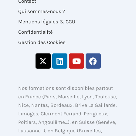
Contact
Qui sommes-nous ?
Mentions légales & CGU
Confidentialité
Gestion des Cookies
X
L
Y
F
-
i
o
a
t
n
u
c
w
k
t
e
i
e
u
b
Nos formations sont disponibles partout
t
d
b
o
en France (Paris, Marseille, Lyon, Toulouse,
t
i
e
o
Nice, Nantes, Bordeaux, Brive La Gaillarde,
e
n
k
Limoges, Clermont Ferrand, Perigueux,
r
Poitiers, Angoulême…), en Suisse (Genève,
Lausanne…), en Belgique (Bruxelles,