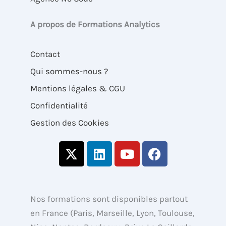
A propos de Formations Analytics
Contact
Qui sommes-nous ?
Mentions légales & CGU
Confidentialité
Gestion des Cookies
X
L
Y
F
-
i
o
a
t
n
u
c
w
k
t
e
i
e
u
b
Nos formations sont disponibles partout
t
d
b
o
en France (Paris, Marseille, Lyon, Toulouse,
t
i
e
o