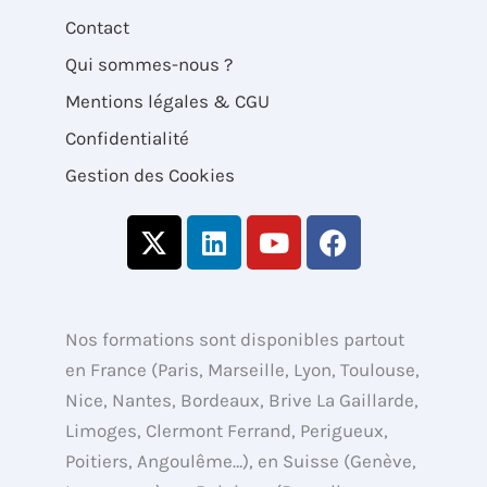
Contact
Qui sommes-nous ?
Mentions légales & CGU
Confidentialité
Gestion des Cookies
X
L
Y
F
-
i
o
a
t
n
u
c
w
k
t
e
i
e
u
b
Nos formations sont disponibles partout
t
d
b
o
en France (Paris, Marseille, Lyon, Toulouse,
t
i
e
o
Nice, Nantes, Bordeaux, Brive La Gaillarde,
e
n
k
Limoges, Clermont Ferrand, Perigueux,
r
Poitiers, Angoulême…), en Suisse (Genève,