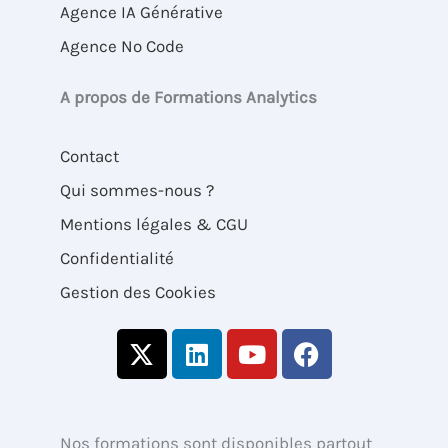
Agence IA Générative
Agence No Code
A propos de Formations Analytics
Contact
Qui sommes-nous ?
Mentions légales & CGU
Confidentialité
Gestion des Cookies
X
L
Y
F
-
i
o
a
t
n
u
c
w
k
t
e
i
e
u
b
Nos formations sont disponibles partout