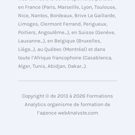
t
d
b
o
en France (Paris, Marseille, Lyon, Toulouse,
t
i
e
o
Nice, Nantes, Bordeaux, Brive La Gaillarde,
e
n
k
Limoges, Clermont Ferrand, Perigueux,
r
Poitiers, Angoulême…), en Suisse (Genève,
Lausanne…), en Belgique (Bruxelles,
Liège…), au Québec (Montréal) et dans
toute l’Afrique francophone (Casablanca,
Alger, Tunis, Abidjan, Dakar…).
Copyright © de 2013 à 2026 Formations
Analytics organisme de formation de
l’agence webAnalyste.com