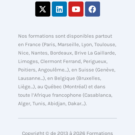
X
L
Y
F
-
i
o
a
t
n
u
c
w
k
t
e
i
e
u
b
Nos formations sont disponibles partout
t
d
b
o
en France (Paris, Marseille, Lyon, Toulouse,
t
i
e
o
Nice, Nantes, Bordeaux, Brive La Gaillarde,
e
n
k
Limoges, Clermont Ferrand, Perigueux,
r
Poitiers, Angoulême…), en Suisse (Genève,
Lausanne…), en Belgique (Bruxelles,
Liège…), au Québec (Montréal) et dans
toute l’Afrique francophone (Casablanca,
Alger, Tunis, Abidjan, Dakar…).
Copyright © de 2013 à 2026 Formations