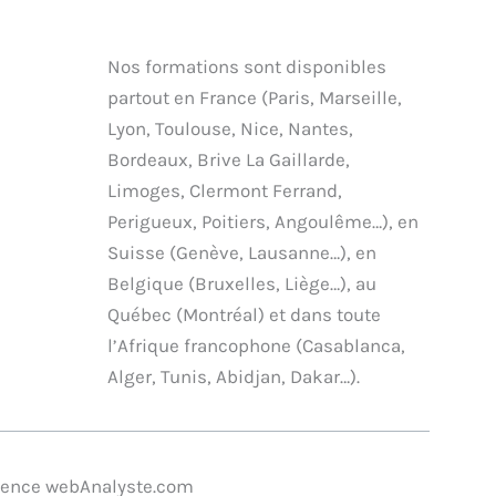
t
n
u
c
w
k
t
e
i
e
u
b
Nos formations sont disponibles
t
d
b
o
partout en France (Paris, Marseille,
t
i
e
o
Lyon, Toulouse, Nice, Nantes,
e
n
k
Bordeaux, Brive La Gaillarde,
r
Limoges, Clermont Ferrand,
Perigueux, Poitiers, Angoulême…), en
Suisse (Genève, Lausanne…), en
Belgique (Bruxelles, Liège…), au
Québec (Montréal) et dans toute
l’Afrique francophone (Casablanca,
Alger, Tunis, Abidjan, Dakar…).
agence webAnalyste.com