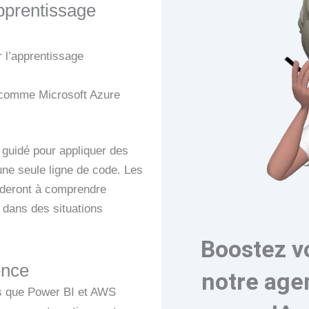
pprentissage
 l’apprentissage
 comme Microsoft Azure
 guidé pour appliquer des
une seule ligne de code. Les
ideront à comprendre
 dans des situations
Boostez v
ence
notre age
els que Power BI et AWS