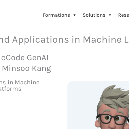
Formations
Solutions
Ress
d Applications in Machine Lea
NoCode GenAI
de Minsoo Kang
ons in Machine
latforms
Amazon