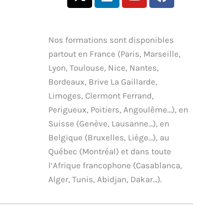
-
i
o
a
t
n
u
c
w
k
t
e
i
e
u
b
Nos formations sont disponibles
t
d
b
o
partout en France (Paris, Marseille,
t
i
e
o
Lyon, Toulouse, Nice, Nantes,
e
n
k
Bordeaux, Brive La Gaillarde,
r
Limoges, Clermont Ferrand,
Perigueux, Poitiers, Angoulême…), en
Suisse (Genève, Lausanne…), en
Belgique (Bruxelles, Liège…), au
Québec (Montréal) et dans toute
l’Afrique francophone (Casablanca,
Alger, Tunis, Abidjan, Dakar…).