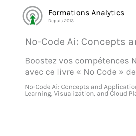
Aller
Formations Analytics
au
Depuis 2013
contenu
No-Code Ai: Concepts an
Boostez vos compétences 
avec ce livre « No Code » 
No-Code Ai: Concepts and Applicati
Learning, Visualization, and Cloud P
Découvrez ce livre sur 