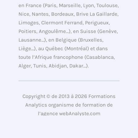
t
d
b
o
en France (Paris, Marseille, Lyon, Toulouse,
t
i
e
o
Nice, Nantes, Bordeaux, Brive La Gaillarde,
e
n
k
Limoges, Clermont Ferrand, Perigueux,
r
Poitiers, Angoulême…), en Suisse (Genève,
Lausanne…), en Belgique (Bruxelles,
Liège…), au Québec (Montréal) et dans
toute l’Afrique francophone (Casablanca,
Alger, Tunis, Abidjan, Dakar…).
Copyright © de 2013 à 2026 Formations
Analytics organisme de formation de
l’agence webAnalyste.com