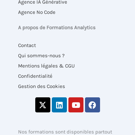
Agence IA Générative
Agence No Code
A propos de Formations Analytics
Contact
Qui sommes-nous ?
Mentions légales & CGU
Confidentialité
Gestion des Cookies
X
L
Y
F
-
i
o
a
t
n
u
c
w
k
t
e
i
e
u
b
Nos formations sont disponibles partout