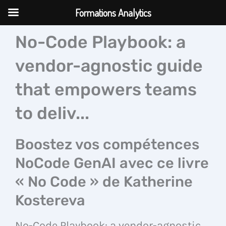
Aller
Formations Analytics
au
contenu
No-Code Playbook: a
vendor-agnostic guide
that empowers teams
to deliv...
Boostez vos compétences
NoCode GenAI avec ce livre
« No Code » de Katherine
Kostereva
No-Code Playbook: a vendor-agnostic