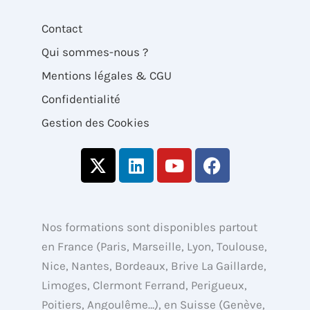
Contact
Qui sommes-nous ?
Mentions légales & CGU
Confidentialité
Gestion des Cookies
X
L
Y
F
-
i
o
a
t
n
u
c
w
k
t
e
i
e
u
b
Nos formations sont disponibles partout
t
d
b
o
en France (Paris, Marseille, Lyon, Toulouse,
t
i
e
o
Nice, Nantes, Bordeaux, Brive La Gaillarde,
e
n
k
Limoges, Clermont Ferrand, Perigueux,
r
Poitiers, Angoulême…), en Suisse (Genève,