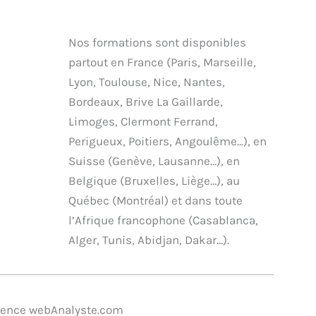
t
n
u
c
w
k
t
e
i
e
u
b
Nos formations sont disponibles
t
d
b
o
partout en France (Paris, Marseille,
t
i
e
o
Lyon, Toulouse, Nice, Nantes,
e
n
k
Bordeaux, Brive La Gaillarde,
r
Limoges, Clermont Ferrand,
Perigueux, Poitiers, Angoulême…), en
Suisse (Genève, Lausanne…), en
Belgique (Bruxelles, Liège…), au
Québec (Montréal) et dans toute
l’Afrique francophone (Casablanca,
Alger, Tunis, Abidjan, Dakar…).
agence webAnalyste.com