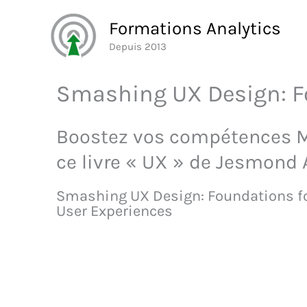
Aller
Formations Analytics
au
Depuis 2013
contenu
Smashing UX Design: Fo
Boostez vos compétences M
ce livre « UX » de Jesmond 
Smashing UX Design: Foundations fo
User Experiences
Découvrez ce livre sur 