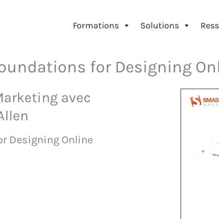
Formations
Solutions
Ress
undations for Designing Onl
arketing avec
Allen
r Designing Online
Amazon