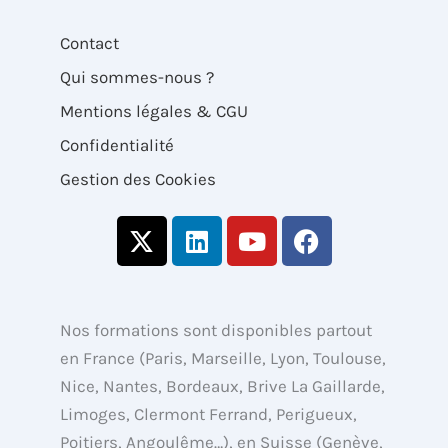
Contact
Qui sommes-nous ?
Mentions légales & CGU
Confidentialité
Gestion des Cookies
X
L
Y
F
-
i
o
a
t
n
u
c
w
k
t
e
i
e
u
b
Nos formations sont disponibles partout
t
d
b
o
en France (Paris, Marseille, Lyon, Toulouse,
t
i
e
o
Nice, Nantes, Bordeaux, Brive La Gaillarde,
e
n
k
Limoges, Clermont Ferrand, Perigueux,
r
Poitiers, Angoulême…), en Suisse (Genève,