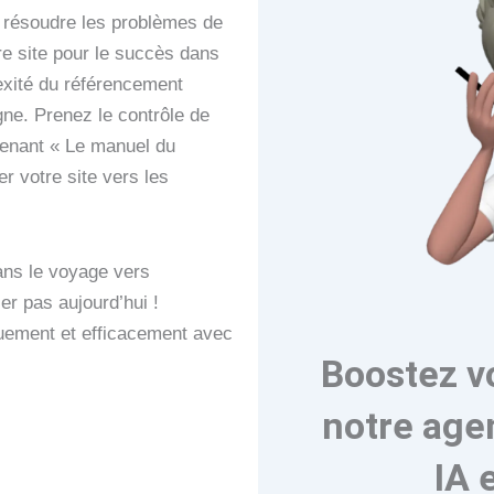
r résoudre les problèmes de
re site pour le succès dans
exité du référencement
gne. Prenez le contrôle de
enant « Le manuel du
 votre site vers les
ans le voyage vers
er pas aujourd’hui !
quement et efficacement avec
Boostez v
notre age
Amazon
IA 