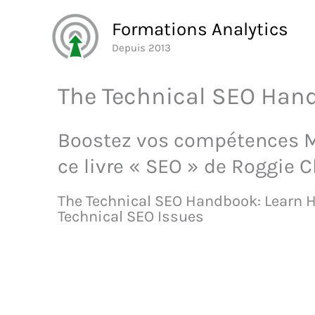
Aller
Formations Analytics
au
Depuis 2013
contenu
The Technical SEO Handb
Boostez vos compétences M
ce livre « SEO » de Roggie C
The Technical SEO Handbook: Learn H
Technical SEO Issues
Découvrez ce livre sur 