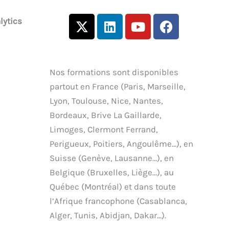
X
L
Y
F
lytics
-
i
o
a
t
n
u
c
w
k
t
e
i
e
u
b
Nos formations sont disponibles
t
d
b
o
partout en France (Paris, Marseille,
t
i
e
o
Lyon, Toulouse, Nice, Nantes,
e
n
k
Bordeaux, Brive La Gaillarde,
r
Limoges, Clermont Ferrand,
Perigueux, Poitiers, Angoulême…), en
Suisse (Genève, Lausanne…), en
Belgique (Bruxelles, Liège…), au
Québec (Montréal) et dans toute
l’Afrique francophone (Casablanca,
Alger, Tunis, Abidjan, Dakar…).