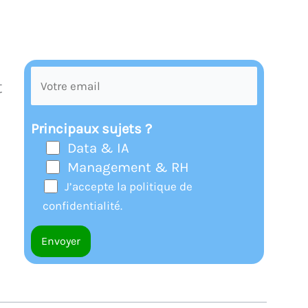
t
Principaux sujets ?
Data & IA
Management & RH
J’accepte la politique de
confidentialité.