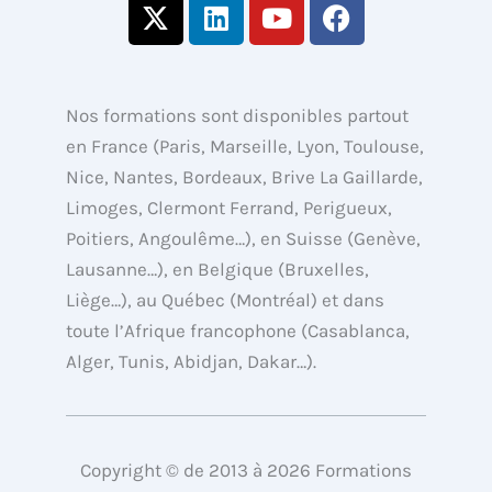
X
L
Y
F
-
i
o
a
t
n
u
c
w
k
t
e
i
e
u
b
Nos formations sont disponibles partout
t
d
b
o
en France (Paris, Marseille, Lyon, Toulouse,
t
i
e
o
Nice, Nantes, Bordeaux, Brive La Gaillarde,
e
n
k
Limoges, Clermont Ferrand, Perigueux,
r
Poitiers, Angoulême…), en Suisse (Genève,
Lausanne…), en Belgique (Bruxelles,
Liège…), au Québec (Montréal) et dans
toute l’Afrique francophone (Casablanca,
Alger, Tunis, Abidjan, Dakar…).
Copyright © de 2013 à 2026 Formations